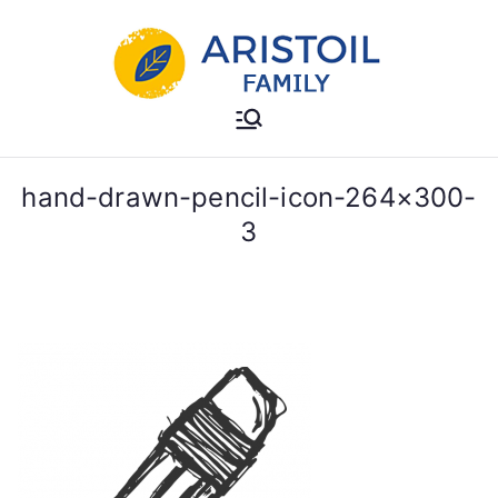
Μετάβαση
στο
περιεχόμενο
Aristoil Family
Useful info about the Aristoil
Family
hand-drawn-pencil-icon-264×300-
3