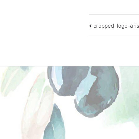
Πλοήγηση
cropped-logo-aris
άρθρων