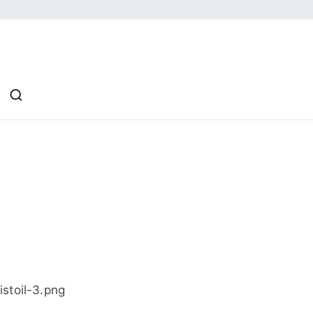
l Family
istoil-3.png