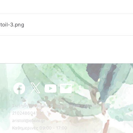
toil-3.png
Facebook
X
YouTube
Email
Σωτήρη Πέτρουλα 3 - Άνω Λιόσια - ΑΘΗΝΑ
2102486041-2
aristoil@efxini.gr
Καθημερινές 09:00 - 17:00