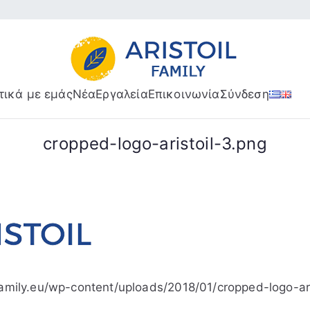
Aristoil Family
Useful info about the Aristoi
τικά με εμάς
Νέα
Εργαλεία
Επικοινωνία
Σύνδεση
cropped-logo-aristoil-3.png
family.eu/wp-content/uploads/2018/01/cropped-logo-ar