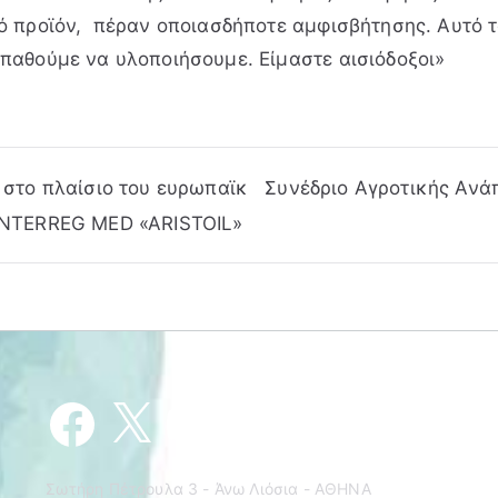
ό προϊόν, πέραν οποιασδήποτε αμφισβήτησης. Αυτό 
παθούμε να υλοποιήσουμε. Είμαστε αισιόδοξοι»
 στο πλαίσιο του ευρωπαϊκ
Συνέδριο Αγροτικής Ανά
INTERREG MED «ARISTOIL»
Facebook
X
YouTube
Email
Σωτήρη Πέτρουλα 3 - Άνω Λιόσια - ΑΘΗΝΑ