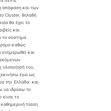
τα πέντε
η απόφαση και των
ο Cluster, δηλαδή
οία θα έχει το
ριβείς και
αι το σύστημα
 δρόμο καθώς
ι ενημερωθεί και
λεκόμενων
η υλοποίησή του,
 ξεκινήσω εγώ ως
ρα την Ελλάδα και
ω να ιδρύσω το
ο είναι το
 καθημερινή πίεση