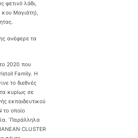
ς φετινό λάδι,
 κου Μαγιάτη),
τητας.
ης ανέφερε τα
το 2020 που
toil Family. H
ινε το διεθνές
τα κυρίως σε
ής εκπαιδευτικού
 το οποίο
κία. ΄Παράλληλα
TERANEAN CLUSTER