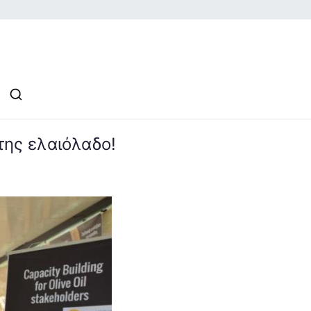
l Family
της ελαιόλαδο!