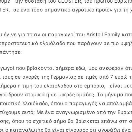
ουμε την σύσταση του CLUSTER, του πρώτου Ευρωπ
ER, σε ένα τόσο σημαντικό αγροτικό προϊόν για τη 
 έγινε για το αν οι παραγωγοί του Aristoil Family κ
οπροστατευτικό ελαιόλαδο που παράγουν σε πιο υψηλέ
πάντησε:
γωγοί που βρίσκονται σήμερα εδώ, μου ανέφεραν ότ
 τους σε αγορές της Γερμανίας σε τιμές από 7 ευρώ τ
ήμερα η τιμή του ελαιόλαδου στο εμπόριο, είναι μετά
ί δρουν ατομικά ή σε μικρές ομάδες. Το μήνυμα που 
 ποιοτικό ελαιόλαδο, όπου ο παραγωγός να απολαμβά
πετύχουμε αυτό; Με ένα αναγνωρισμένο από την Ευρ
σης, όπου το σχετικό σήμα θα βρίσκεται επάνω στη 
σι ο καταναλωτής θα είναι σίγουρος ότι αγοράζει έν