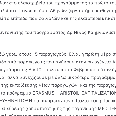
γαλαν στο ελαιοτριβείο του προγράμματος το πρώτο του
αλεί στο Πανεπιστήμιο Αθηνών (εργαστήριο καθηγητή
εί το επίπεδο των φαινολών και της ελαιοπεριεκτικό
υντονιστής του προγράμματος Δρ Νίκος Κρημνιανιώτ
δώ γύρω στους 15 παραγωγούς. Είναι η πρώτη μέρα σ
δο από παραγωγούς που ανήκουν στην οικογένεια Aris
ογράμματος AristOil τελείωσε το Φεβρουάριο όταν έγ
να, αλλά συνεχίζουμε με άλλα μικρότερα προγράμμα
 της εκπαίδευσης νέων παραγωγών και της παραγωγ
ι το πρόγραμμα ERASMUS+ ARISTOIL CAPITALIZATION
 ΕΥΞΕΙΝΗ ΠΟΛΗ και συμμετέχουν η Ιταλία και η Τουρ
ια εξεύρεσης χρηματοδότησης της οργάνωσης MEDI