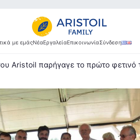
Aristoil Family
Useful info about the Aristoi
τικά με εμάς
Νέα
Εργαλεία
Επικοινωνία
Σύνδεση
του Aristoil παρήγαγε το πρώτο φετινό 