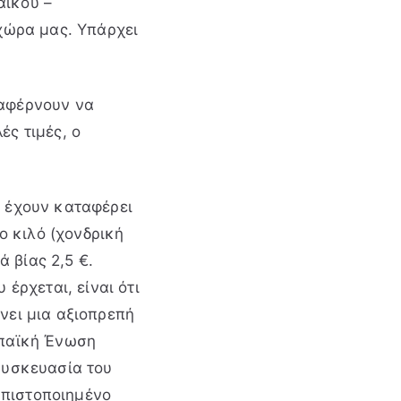
αϊκού –
χώρα μας. Υπάρχει
αταφέρνουν να
ς τιμές, ο
ι έχουν καταφέρει
ο κιλό (χονδρική
 βίας 2,5 €.
έρχεται, είναι ότι
νει μια αξιοπρεπή
ωπαϊκή Ένωση
συσκευασία του
α πιστοποιημένο