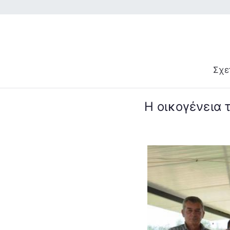
Μετάβαση
στο
περιεχόμενο
Σχε
H οικογένεια 