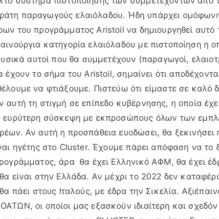
κτό σύστημα πιστοποίησης των συμμετεχόντων από 
ράτη παραγωγούς ελαιόλαδου. Ήδη υπάρχει ομόφων
ων του προγράμματος Aristoil να δημιουργηθεί αυτό τ
αινούργια κατηγορία ελαιόλαδου με πιστοποίηση η οπ
 Φυσικά αυτοί που θα συμμετέχουν (παραγωγοί, ελαιοτ
α έχουν το σήμα του Aristoil, σημαίνει ότι αποδέχοντ
θέλουμε να φτιάξουμε. Πιστεύω ότι είμαστε σε καλό
 αυτή τη στιγμή σε επίπεδο κυβέρνησης, η οποία έχε
ια ευρύτερη σύσκεψη με εκπροσώπους όλων των εμπ
ρέων. Αν αυτή η προσπάθεια ευοδώσει, θα ξεκινήσει 
ναι ηγέτης στο Cluster. Έχουμε πάρει απόφαση να το
ρογράμματος, άρα θα έχει Ελληνικό ΑΦΜ, θα έχει έδ
θα είναι στην Ελλάδα. Αν μέχρι το 2022 δεν καταφέρ
θα πάει στους Ιταλούς, με έδρα την Σικελία. Αξιέπαιν
ΟΑΤΩΝ, οι οποίοι μας εξασκούν ιδιαίτερη και σχεδόν